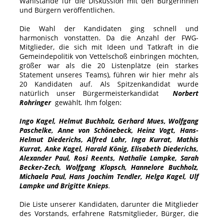
Wahlstände für die Diskussion mit den Bürgerinnen
und Bürgern veröffentlichen.
Die Wahl der Kandidaten ging schnell und
harmonisch vonstatten. Da die Anzahl der FWG-
Mitglieder, die sich mit Ideen und Tatkraft in die
Gemeindepolitik von Vettelschoß einbringen möchten,
größer war als die 20 Listenplätze (ein starkes
Statement unseres Teams), führen wir hier mehr als
20 Kandidaten auf. Als Spitzenkandidat wurde
natürlich unser Bürgermeisterkandidat
Norbert
Rohringer
gewählt
.
Ihm folgen:
Ingo Kagel, Helmut Buchholz, Gerhard Mues, Wolfgang
Paschelke, Anne von Schönebeck, Heinz Vogt, Hans-
Helmut Diederichs, Alfred Lahr, Inga Kurrat, Mathis
Kurrat, Anke Kagel, Harald König, Elisabeth Diederichs,
Alexander Paul, Rosi Reents, Nathalie Lampke, Sarah
Becker-Zech, Wolfgang Klopsch, Hannelore Buchholz,
Michaela Paul, Hans Joachim Tendler, Helga Kagel, Ulf
Lampke und Brigitte Knieps
.
Die Liste unserer Kandidaten, darunter die Mitglieder
des Vorstands, erfahrene Ratsmitglieder, Bürger, die